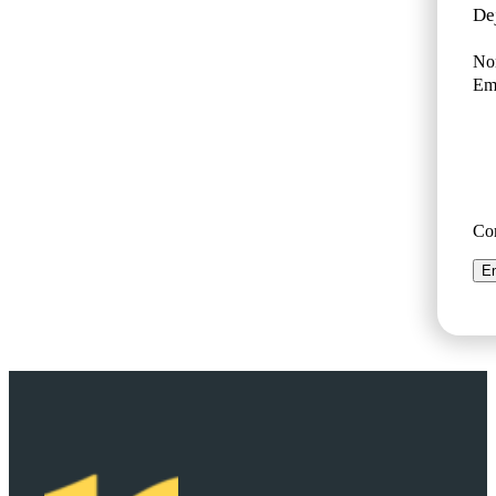
De
No
Ema
Co