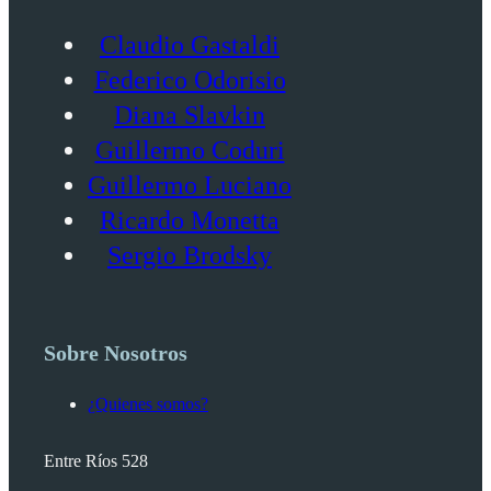
Claudio Gastaldi
Federico Odorisio
Diana Slavkin
Guillermo Coduri
Guillermo Luciano
Ricardo Monetta
Sergio Brodsky
Sobre Nosotros
¿Quienes somos?
Entre Ríos 528