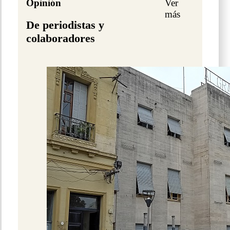
Opinión
Ver
más
De periodistas y
colaboradores