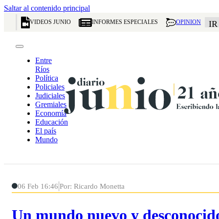
Saltar al contenido principal
VIDEOS JUNIO
INFORMES ESPECIALES
OPINION
IR
Entre
Ríos
Política
Policiales
Judiciales
Gremiales
Economía
Educación
El país
Mundo
06 Feb 16:46
Por: Ricardo Monetta
Un mundo nuevo y desconocido n