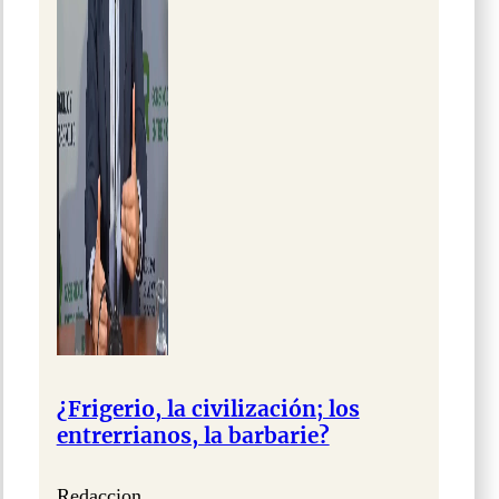
¿Frigerio, la civilización; los
entrerrianos, la barbarie?
Redaccion