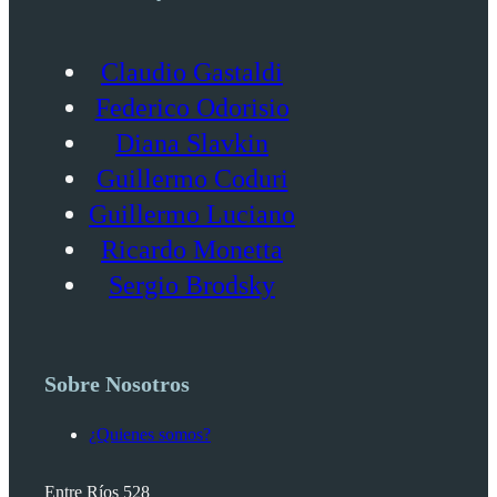
Claudio Gastaldi
Federico Odorisio
Diana Slavkin
Guillermo Coduri
Guillermo Luciano
Ricardo Monetta
Sergio Brodsky
Sobre Nosotros
¿Quienes somos?
Entre Ríos 528