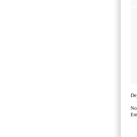
De
No
Ema