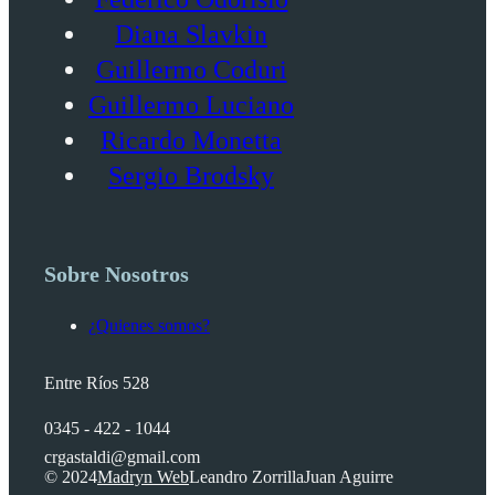
Diana Slavkin
Guillermo Coduri
Guillermo Luciano
Ricardo Monetta
Sergio Brodsky
Sobre Nosotros
¿Quienes somos?
Entre Ríos 528
0345 - 422 - 1044
crgastaldi@gmail.com
© 2024
Madryn Web
Leandro Zorrilla
Juan Aguirre