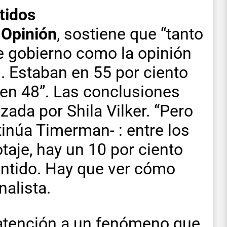
tidos
 Opinión
, sostiene que “tanto
de gobierno como la opinión
. Estaban en 55 por ciento
 en 48”. Las conclusiones
ada por Shila Vilker. “Pero
tinúa Timerman- : entre los
otaje, hay un 10 por ciento
entido. Hay que ver cómo
nalista.
 atención a un fenómeno que