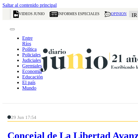
Saltar al contenido principal
VIDEOS JUNIO
INFORMES ESPECIALES
OPINION
IR
Entre
Ríos
Política
Policiales
Judiciales
Gremiales
Economía
Educación
El país
Mundo
29 Jun 17:54
Concejal de La Libertad Avanz