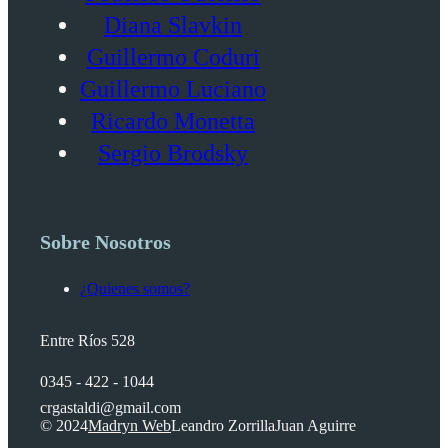
Diana Slavkin
Guillermo Coduri
Guillermo Luciano
Ricardo Monetta
Sergio Brodsky
Sobre Nosotros
¿Quienes somos?
Entre Ríos 528
0345 - 422 - 1044
crgastaldi@gmail.com
© 2024
Madryn Web
Leandro Zorrilla
Juan Aguirre