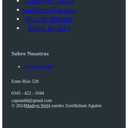
Guillermo Coduri
Guillermo Luciano
Ricardo Monetta
Sergio Brodsky
Sobre Nosotros
¿Quienes somos?
Entre Ríos 528
0345 - 422 - 1044
crgastaldi@gmail.com
© 2024
Madryn Web
Leandro Zorrilla
Juan Aguirre