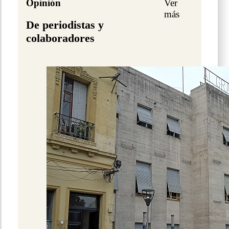
Opinión
Ver
más
De periodistas y
colaboradores