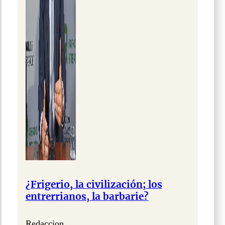
¿Frigerio, la civilización; los
entrerrianos, la barbarie?
Redaccion