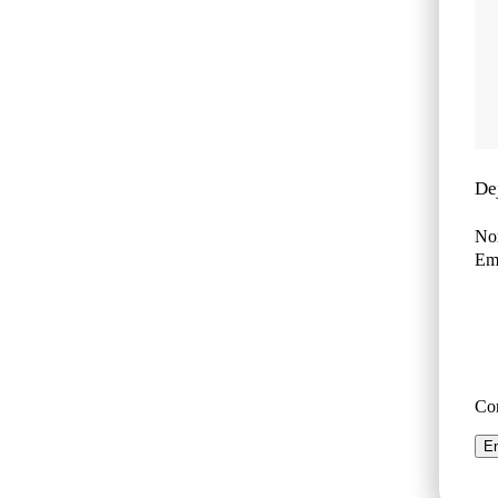
De
No
Ema
Co