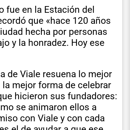
o fue en la Estación del
 recordó que «hace 120 años
ciudad hecha por personas
bajo y la honradez. Hoy ese
la de Viale resuena lo mejor
, la mejor forma de celebrar
 que hicieron sus fundadores:
omo se animaron ellos a
iso con Viale y con cada
 es el de ayudar a que ese