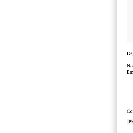
De
No
Ema
Co