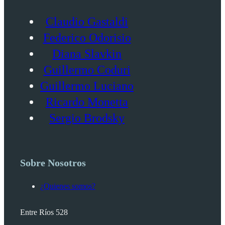
Claudio Gastaldi
Federico Odorisio
Diana Slavkin
Guillermo Coduri
Guillermo Luciano
Ricardo Monetta
Sergio Brodsky
Sobre Nosotros
¿Quienes somos?
Entre Ríos 528