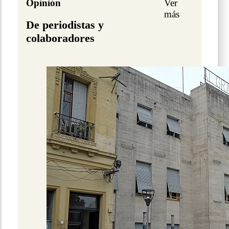
Opinión
Ver
más
De periodistas y
colaboradores