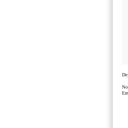
De
No
Ema