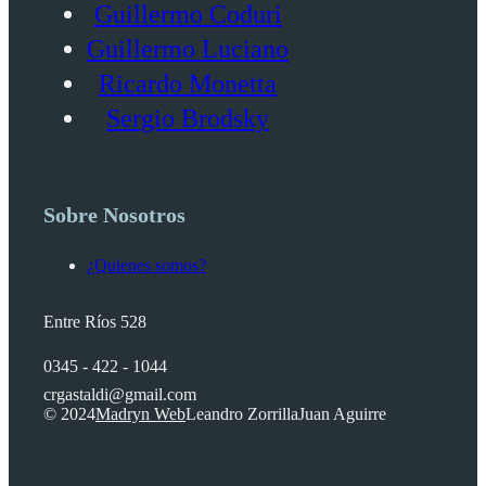
Guillermo Coduri
Guillermo Luciano
Ricardo Monetta
Sergio Brodsky
Sobre Nosotros
¿Quienes somos?
Entre Ríos 528
0345 - 422 - 1044
crgastaldi@gmail.com
© 2024
Madryn Web
Leandro Zorrilla
Juan Aguirre