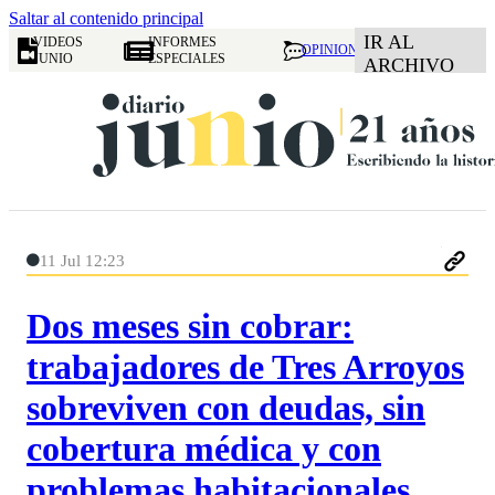
Saltar al contenido principal
IR AL
VIDEOS
INFORMES
OPINION
JUNIO
ESPECIALES
ARCHIVO
11 Jul 12:23
Dos meses sin cobrar:
trabajadores de Tres Arroyos
sobreviven con deudas, sin
cobertura médica y con
problemas habitacionales