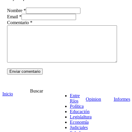
Nombre *
Email *
Comentario
*
Buscar
Inicio
Entre
Opinion
Informes
Ríos
¡Ponete en contacto!
Política
Educación
Legislaltura
Economía
Judiciales