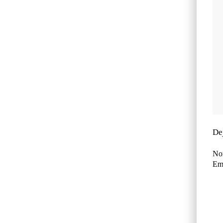
De
No
Ema