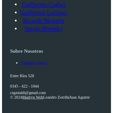
Guillermo Coduri
Guillermo Luciano
Ricardo Monetta
Sergio Brodsky
Sobre Nosotros
¿Quienes somos?
Entre Ríos 528
0345 - 422 - 1044
crgastaldi@gmail.com
© 2024
Madryn Web
Leandro Zorrilla
Juan Aguirre