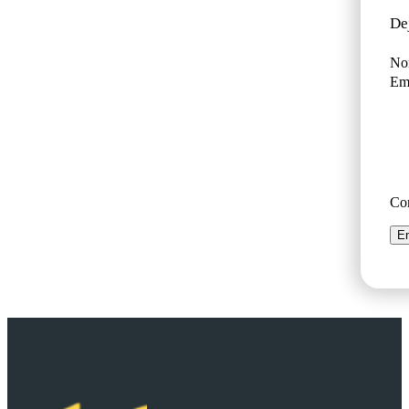
De
No
Ema
Co