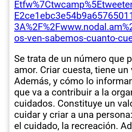
Etfw%7Ctwcamp%5Etweet
E2ce1ebc3e54b9a65765011
3A%2F%2Fwww.nodal.am%2F2
os-ven-sabemos-cuanto-cue
Se trata de un número que pe
amor. Criar cuesta, tiene un
Además, y cómo lo informan
que va a contribuir a la orga
cuidados. Constituye un val
cuidar y criar a una persona:
el cuidado, la recreación. 