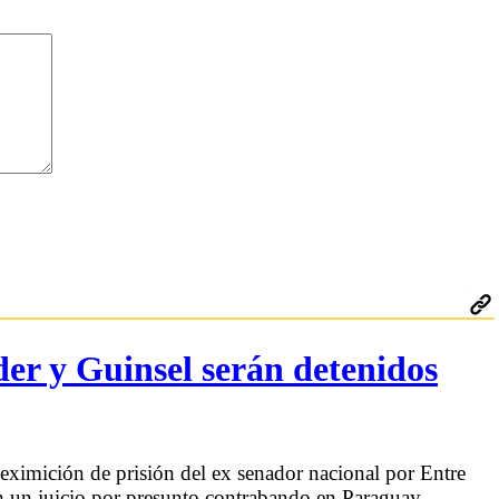
er y Guinsel serán detenidos
eximición de prisión del ex senador nacional por Entre
n un juicio por presunto contrabando en Paraguay,