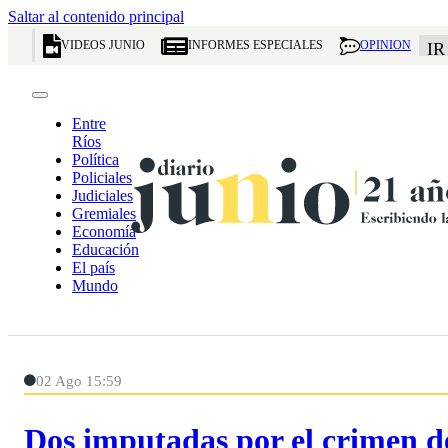
Saltar al contenido principal
VIDEOS JUNIO
INFORMES ESPECIALES
OPINION
IR
Entre
Ríos
Política
Policiales
Judiciales
Gremiales
Economía
Educación
El país
Mundo
02 Ago 15:59
Dos imputadas por el crimen d