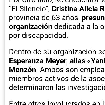
“El Silencio”,
Cristina Alicia 
provincia de 63 años,
presunt
organización
dedicada a la o
por discapacidad.
Dentro de su organización s
Esperanza Meyer, alias «Yan
Monzón
. Ambos son emplead
miembros activos de la asoci
determinaron las investigac
Entre otros involucrados en l