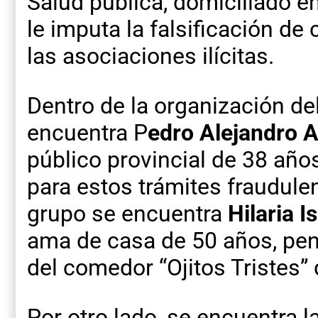
Salud pública, domiciliado en
le imputa la falsificación de 
las asociaciones ilícitas.
Dentro de la organización de
encuentra P
edro Alejandro 
público provincial de 38 año
para estos trámites fraudule
grupo se encuentra
Hilaria I
ama de casa de 50 años, pen
del comedor “Ojitos Tristes” 
Por otro lado, se encuentra la