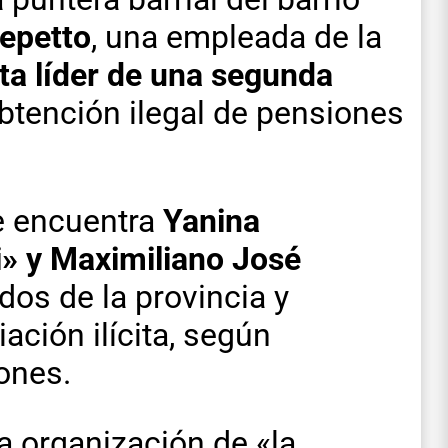
Repetto
, una empleada de la
a líder de una segunda
btención ilegal de pensiones
e encuentra
Yanina
i» y Maximiliano José
os de la provincia y
ación ilícita, según
iones.
a organización de «la