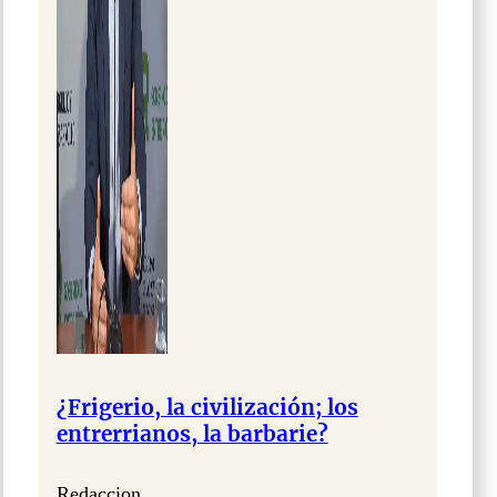
¿Frigerio, la civilización; los
entrerrianos, la barbarie?
Redaccion