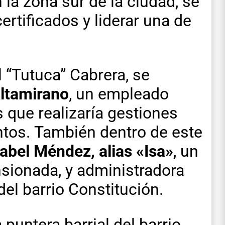
 la zona sur de la ciudad, se
certificados y liderar una de
l “Tutuca” Cabrera, se
Altamirano
, un empleado
s que realizaría gestiones
ntos.
También dentro de este
sabel Méndez, alias «Isa»
, un
sionada, y administradora
del barrio Constitución.
 puntera barrial del barrio