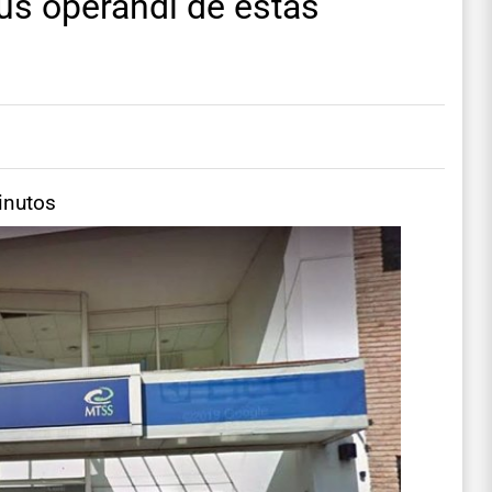
us operandi de estas
inutos