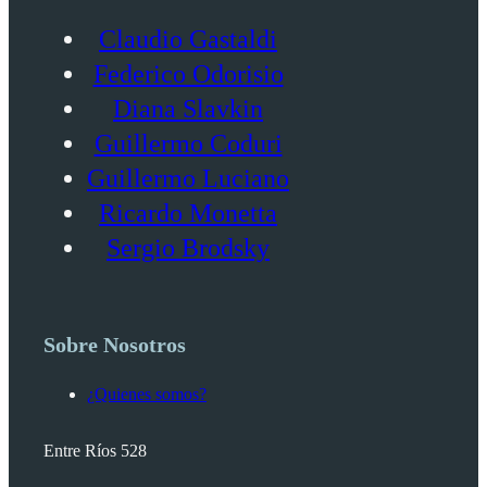
Claudio Gastaldi
Federico Odorisio
Diana Slavkin
Guillermo Coduri
Guillermo Luciano
Ricardo Monetta
Sergio Brodsky
Sobre Nosotros
¿Quienes somos?
Entre Ríos 528