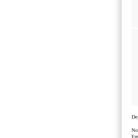
De
No
Ema