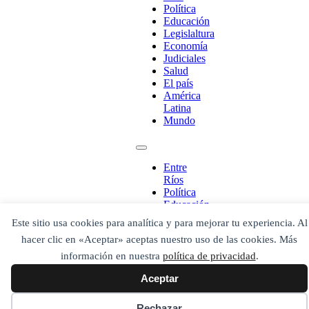
Política
O bien prueba
Educación
Buscar en el archivo
Legislaltura
Economía
Judiciales
Salud
El país
América
Latina
Mundo
Entre
Ríos
Política
Educación
Legislaltura
Este sitio usa cookies para analítica y para mejorar tu experiencia. Al
Economía
hacer clic en «Aceptar» aceptas nuestro uso de las cookies. Más
Judiciales
Salud
información en nuestra
política de privacidad
.
El país
Aceptar
América
Latina
Mundo
Rechazar