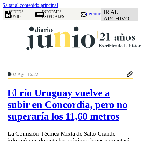
Saltar al contenido principal
IR AL
VIDEOS
INFORMES
OPINION
JUNIO
ESPECIALES
ARCHIVO
02 Ago 16:22
El río Uruguay vuelve a
subir en Concordia, pero no
superaría los 11,60 metros
La Comisión Técnica Mixta de Salto Grande
informó que durante las próximas horas aumentará