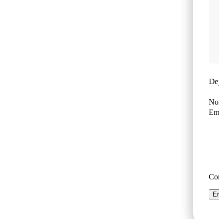
De
No
Ema
Co