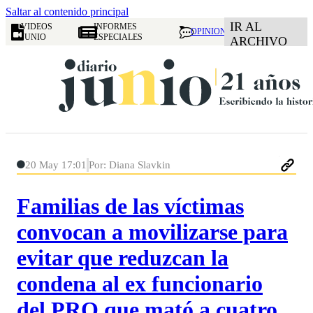
Saltar al contenido principal
IR AL
VIDEOS
INFORMES
OPINION
JUNIO
ESPECIALES
ARCHIVO
20 May 17:01
Por: Diana Slavkin
Familias de las víctimas
convocan a movilizarse para
evitar que reduzcan la
condena al ex funcionario
del PRO que mató a cuatro