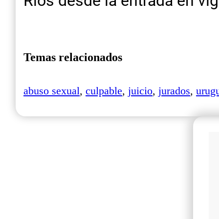
Ríos desde la entrada en vi
Temas relacionados
abuso sexual
,
culpable
,
juicio
,
jurados
,
urug