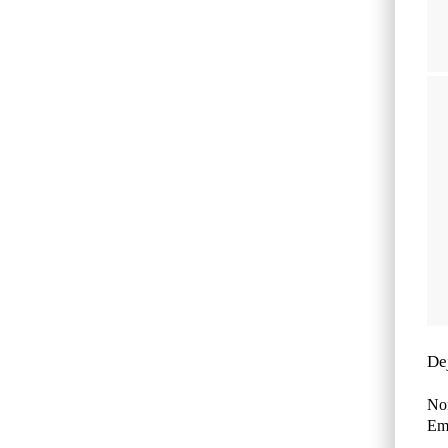
De
No
Ema