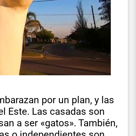
mbarazan por un plan, y las
del Este. Las casadas son
an a ser «gatos». También,
eras o independientes son