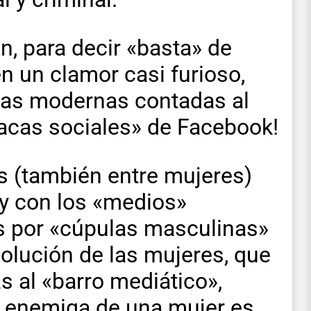
n, para decir «basta» de
en un clamor casi furioso,
ias modernas contadas al
loacas sociales» de Facebook!
s (también entre mujeres)
, y con los «medios»
s por «cúpulas masculinas»
volución de las mujeres, que
 al «barro mediático»,
r enemiga de una mujer es