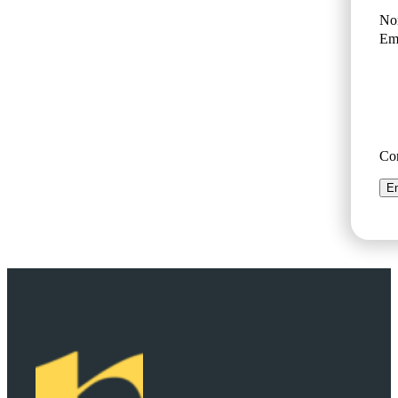
No
Ema
Co