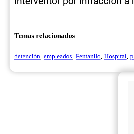
interventor por infracción a 
Temas relacionados
detención
,
empleados
,
Fentanilo
,
Hospital
,
p