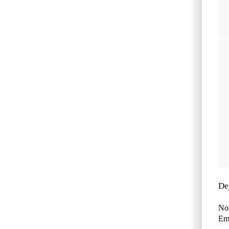
De
No
Ema