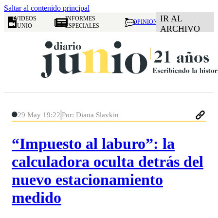
Saltar al contenido principal
IR AL
VIDEOS
INFORMES
OPINION
JUNIO
ESPECIALES
ARCHIVO
29 May 19:22
Por: Diana Slavkin
“Impuesto al laburo”: la
calculadora oculta detrás del
nuevo estacionamiento
medido