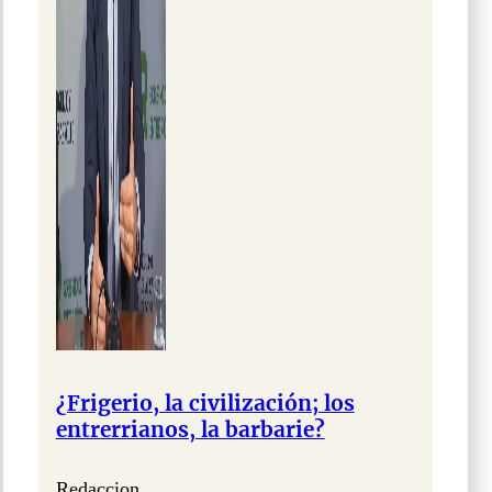
¿Frigerio, la civilización; los
entrerrianos, la barbarie?
Redaccion