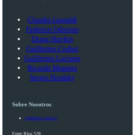
Claudio Gastaldi
Federico Odorisio
Diana Slavkin
Guillermo Coduri
Guillermo Luciano
Ricardo Monetta
Sergio Brodsky
Sobre Nosotros
¿Quienes somos?
Entre Ríos 528