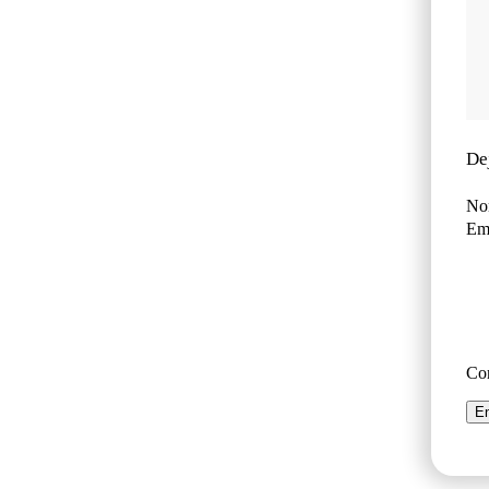
De
No
Ema
Co