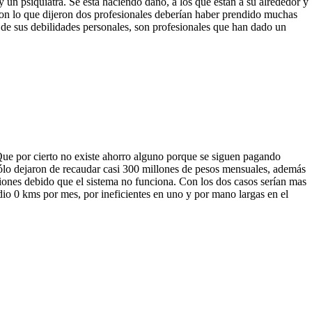
y un psiquiatra. Se esta haciendo daño, a los que estan a su alrededor y
con lo que dijeron dos profesionales deberían haber prendido muchas
a de sus debilidades personales, son profesionales que han dado un
Que por cierto no existe ahorro alguno porque se siguen pagando
lo dejaron de recaudar casi 300 millones de pesos mensuales, además
iones debido que el sistema no funciona. Con los dos casos serían mas
io 0 kms por mes, por ineficientes en uno y por mano largas en el