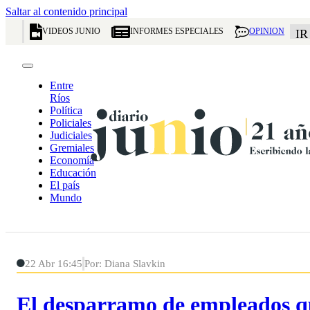
Saltar al contenido principal
VIDEOS JUNIO
INFORMES ESPECIALES
OPINION
IR
Entre
Ríos
Política
Policiales
Judiciales
Gremiales
Economía
Educación
El país
Mundo
22 Abr 16:45
Por: Diana Slavkin
El desparramo de empleados que