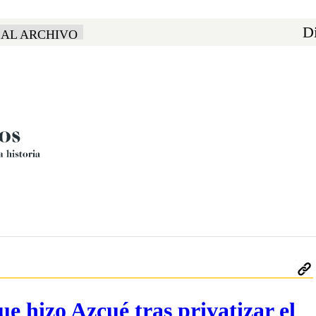
Di
 AL ARCHIVO
 hizo Azcué tras privatizar el