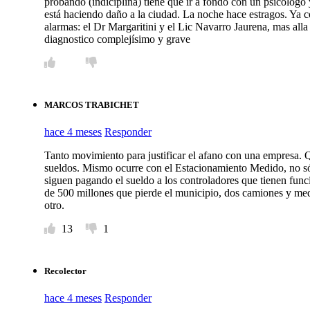
probando (indiciplina) tiene que ir a fondo con un psicologo 
está haciendo daño a la ciudad. La noche hace estragos. Ya 
alarmas: el Dr Margaritini y el Lic Navarro Jaurena, mas all
diagnostico complejísimo y grave
MARCOS TRABICHET
hace 4 meses
Responder
Tanto movimiento para justificar el afano con una empresa. 
sueldos. Mismo ocurre con el Estacionamiento Medido, no só
siguen pagando el sueldo a los controladores que tienen func
de 500 millones que pierde el municipio, dos camiones y med
otro.
13
1
Recolector
hace 4 meses
Responder