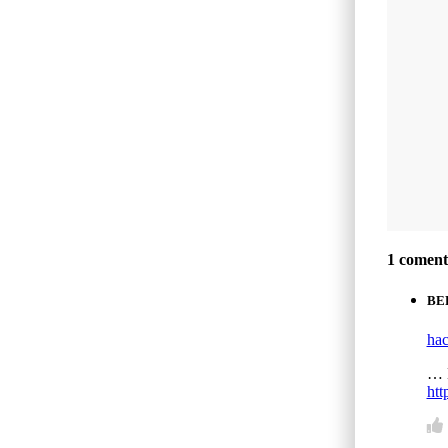
1 coment
BE
hac
… 
htt