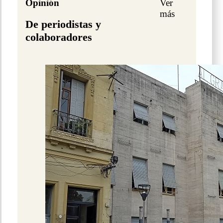
Opinión
Ver
más
De periodistas y
colaboradores