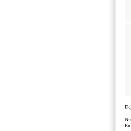
De
No
Ema