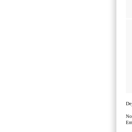
De
No
Ema