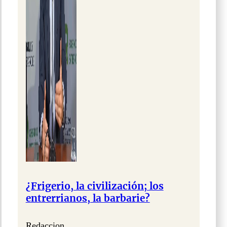
¿Frigerio, la civilización; los
entrerrianos, la barbarie?
Redaccion