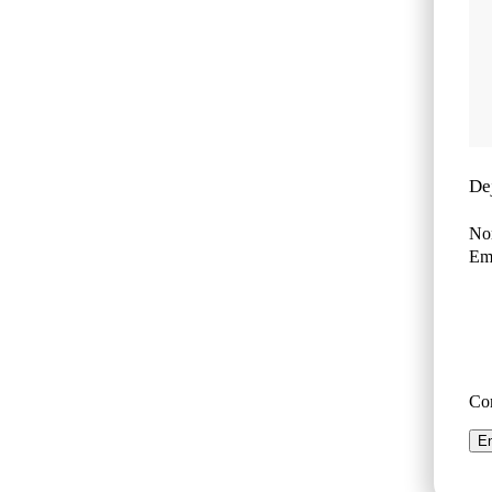
De
No
Ema
Co