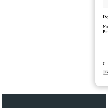
De
No
Ema
Co