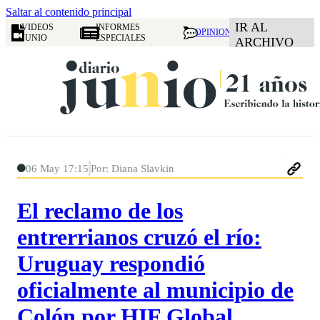
Saltar al contenido principal
IR AL
VIDEOS
INFORMES
OPINION
JUNIO
ESPECIALES
ARCHIVO
06 May 17:15
Por: Diana Slavkin
El reclamo de los
entrerrianos cruzó el río:
Uruguay respondió
oficialmente al municipio de
Colón por HIF Global