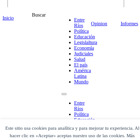
Buscar
Inicio
Entre
Opinion
Informes
Ríos
Política
Educación
Legislaltura
Economía
Judiciales
Salud
El país
¡Ponete en contacto!
América
Latina
Mundo
Escribe aquí abajo lo que desees buscar
Entre
luego presiona el botón "buscar"
Ríos
Buscar
Buscar
Política
O bien prueba
Educación
Buscar en el archivo
Legislaltura
Este sitio usa cookies para analítica y para mejorar tu experiencia. Al
Economía
hacer clic en «Aceptar» aceptas nuestro uso de las cookies. Más
Judiciales