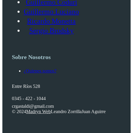
Guillermo Coduri
Guillermo Luciano
Ricardo Monetta
Sergio Brodsky
Sobre Nosotros
¿Quienes somos?
Entre Ríos 528
0345 - 422 - 1044
crgastaldi@gmail.com
© 2024
Madryn Web
Leandro Zorrilla
Juan Aguirre