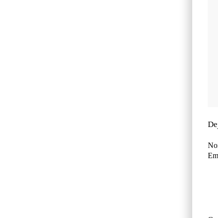
De
No
Ema