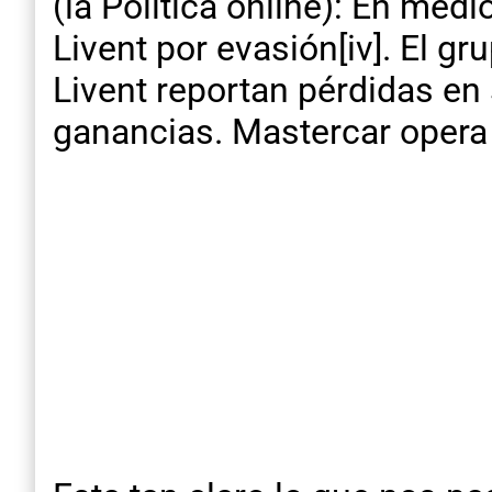
(la Política online): En med
Livent por evasión[iv]. El g
Livent reportan pérdidas en
ganancias. Mastercar opera