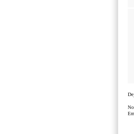
De
No
Ema