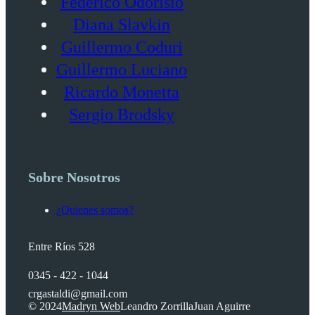
Federico Odorisio
Diana Slavkin
Guillermo Coduri
Guillermo Luciano
Ricardo Monetta
Sergio Brodsky
Sobre Nosotros
¿Quienes somos?
Entre Ríos 528
0345 - 422 - 1044
crgastaldi@gmail.com
© 2024
Madryn Web
Leandro Zorrilla
Juan Aguirre