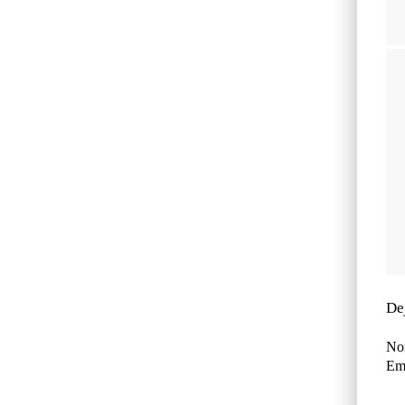
De
No
Ema