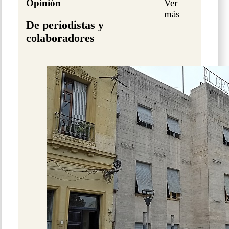
Opinión
Ver
más
De periodistas y
colaboradores